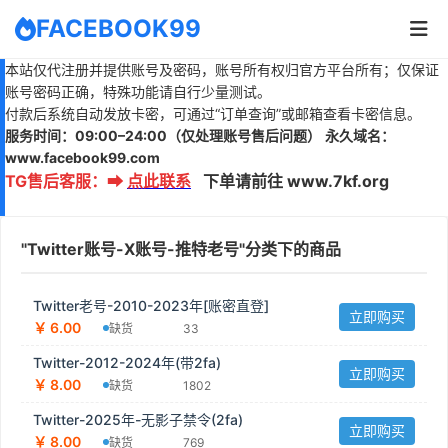
FACEBOOK99
本站仅代注册并提供账号及密码，账号所有权归官方平台所有；仅保证
账号密码正确，特殊功能请自行少量测试。
付款后系统自动发放卡密，可通过“订单查询”或邮箱查看卡密信息。
服务时间：
09:00–24:00
（仅处理账号售后问题）
永久域名：
www.
facebook99.com
TG售后客服
：
➡
点此联系
下单请前往 www.7kf.org
"Twitter账号-X账号-推特老号"分类下的商品
Twitter老号-2010-2023年[账密直登]
立即购买
￥ 6.00
缺货
33
Twitter-2012-2024年(带2fa)
立即购买
￥ 8.00
缺货
1802
Twitter-2025年-无影子禁令(2fa)
立即购买
￥ 8.00
缺货
769