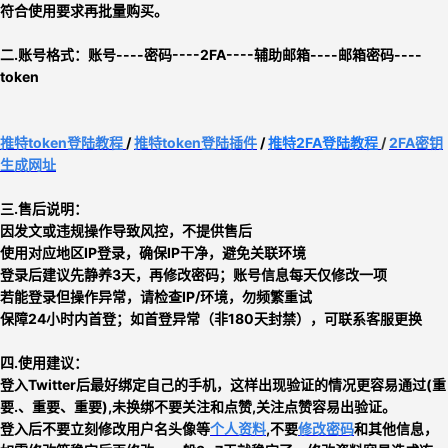
符合使用要求再批量购买。
二.
账号格式：
账号----密码----2FA----辅助邮箱----邮箱密码----
token
推特
token
登陆教程
/
推特token登陆插件
/
推特2FA登陆教程
/
2FA密钥
生成网址
三.售后说明：
因发文或违规操作导致风控，不提供售后
使用对应地区IP登录，确保IP干净，避免关联环境
登录后建议先静养3天，再修改密码；账号信息每天仅修改一项
若能登录但操作异常，请检查IP/环境，勿频繁重试
保障24小时内首登；如首登异常（非180天封禁），可联系客服更换
四.使用建议：
登入Twitter后最好绑定自己的手机，这样出现验证的情况更容易通过(重
要.、重要、重要),未换绑不要关注和点赞,关注点赞容易出验证
。
登入后不要立刻
修改用户名头像等
个人资料
,不要
修改密码
和其他信息，