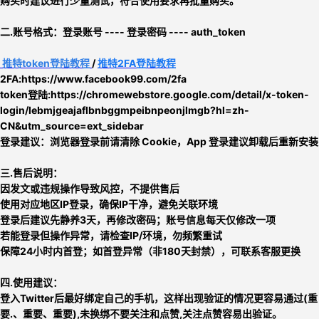
购买时建议进行少量测试，符合使用要求再批量购买。
二.
账号格式：
登录账号 ---- 登录密码 ---- auth_token
推特
token
登陆教程
/
推特2FA登陆教程
2FA:https://www.facebook99.com/2fa
token登陆:
https://chromewebstore.google.com/detail/x-token-
login/lebmjgeajaflbnbggmpeibnpeonjlmgb?hl=zh-
CN&utm_source=ext_sidebar
登录建议：浏览器登录前请清除 Cookie，App 登录建议卸载后重新安装
三.售后说明：
因发文或违规操作导致风控，不提供售后
使用对应地区IP登录，确保IP干净，避免关联环境
登录后建议先静养3天，再修改密码；账号信息每天仅修改一项
若能登录但操作异常，请检查IP/环境，勿频繁重试
保障24小时内首登；如首登异常（非180天封禁），可联系客服更换
四.使用建议：
登入Twitter后最好绑定自己的手机，这样出现验证的情况更容易通过(重
要.、重要、重要),未换绑不要关注和点赞,关注点赞容易出验证
。