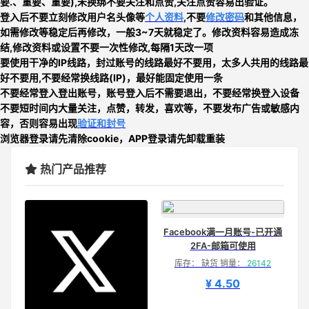
要.、重要、重要),未换绑不要关注和点赞,关注点赞容易出验证
。
登入后不要立刻
修改用户名头像等
个人资料
,不要
修改密码
和其他信息，
如需修改等稳定后再修改，一般3~7天就稳定了。修改资料容易造成冻
结,修改资料或设置不要一次性修改,每隔1天改一项
要使用干净的IP线路，封过账号的线路最好不要用，太多人共用的线路最
好不要用,
不要经常换线路
(IP)，最好能固定使用一条
不要经常登入登出账号，账号登入后不需要退出，不要经常换登入设备
不要短时间内大量关注，点赞，转发，喜欢等，
不要发布广告或敏感内
容，否则
容易出现
验证和封号
浏览器登录请先清除cookie，APP登录请先卸载重装
热门产品推荐
Facebook满一月账号-已开通
2FA-邮箱可使用
库存： 缺货 销量：
26142
¥ 4.50