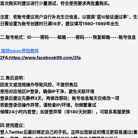
首次购买时建议进行少量测试，符合使用要求再批量购买。
注意：
老账号建议用户自行补充生日信息，以提高“蓝V/验证通过率”，
生
日需设置为账号创建时已满18岁，建议填写1980–1989年出生
二.
账号格式：
ID
----密码----
邮箱
----
密码
----
恢复邮箱
----
账号信息
推特
token
登陆教程
2FA:https://www.facebook99.com/2fa
三.售后说明：
因发文或违规操作导致风控，不提供售后
使用对应地区IP登录，确保IP干净，避免关联环境
登录后建议先静养3天，再修改密码；账号信息每天仅修改一项
若能登录但操作异常，请检查IP/环境，勿频繁重试
保障24小时内首登；如首登异常（非180天封禁），可联系客服更换
四.使用建议：
登入Twitter后最好绑定自己的手机，这样出现验证的情况更容易通过(重