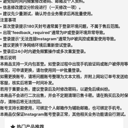
• 避免短时间内频繁修改密码、邮箱及个人资料。
• 信息修改建议分阶段进行（一天修改一项）。
• 建议先少量测试，确认符合业务需求后再批量使用。
注意事项
• 首次登录提示180天封号通常属于登录环境问题，不属于售后范围。
• 出现“feedback_required”通常为IP或登录环境异常导致。
• 登录提示“无法连接Instagram”通常为IP被风控或重复使用导致。
• 建议更换干净网络环境后重新尝试登录。
• 登录后24小时内避免频繁操作或多次重复登录。
售后说明
本商品支持一天内包首登。如登录过程中出现手机验证码或账户被停用等
情况，可申请更换，请勿使用同一IP批量登录。
如需更换账号，请将问题账号整理为文本文档，并附上网站订单号发送给
客服，核实后将第一时间补发。
若用于重要业务，建议登录后及时修改密码，以避免后续纠纷。
本商品不会进行二次出售，并会不定期清理已售卡密。请在购买后及时保
存，清除后将无法找回。
账号支持长期使用，可绑定个人邮箱作为辅助邮箱，也可绑定手机号。
本商品仅保证Instagram账号登录正常，其他相关业务功能请自行测试。
热门产品推荐