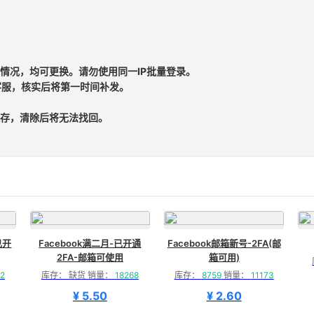
情况，均可更换。请勿使用同一IP批量登录。
客服，核实后将第一时间补发。
存，清除后将无法找回。
已开
Facebook满二月-已开通
Facebook邮箱新号-2FA(邮
2FA-邮箱可使用
箱可用)
2
库存： 缺货 销量：
18268
库存：
8759
销量：
11173
¥ 5.50
¥ 2.60