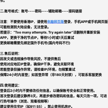
长。
二.
账号格式：账号----密码----辅助邮箱----接码链接
注意
：
不要使用香港IP
，
请使用
电脑网页版
登录
，
手机APP或手机网页版
可能检测到大陆设备，无法登录。
若提示：
“Too many attempts. Try again later”
请
删除并重新安装
APP
，
更换干净的节点IP
，
等待1小时或1天后重试
更换邮箱需要先绑定国外手机号(国内号码不行)
三.售后说明：
因发文或违规操作导致风控，不提供售后
使用对应地区IP登录，确保IP干净，避免关联环境
若能登录但操作异常，请检查IP/环境，勿频繁重试
保障24小时内首登；如首登异常（非180天封禁），可联系客服更换
四.使用建议：
登录后2小时内不要修改任何信息，以确保账号安全和正常使用
。
首次登录后建议
静养3天
，再逐步修改密码和信息，每天只改一项，
可进
行热号操作（浏览、观看视频等）
建议使用住宅IP（如911 S5），禁止使用机房IP。