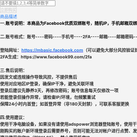
立即购买
商品描述
一.
账号说明：本商品为
Facebook优质双绑账号
，
随机IP，手机邮箱双
二.
账号格式：
账号----密码----手机号----2FA----邮箱----邮箱密码
登陆网址：
https://mbasic.facebook.com
（可以避免大部分风控验证
2FA生成：https://www.facebook99.com/2fa
三.
售后说明：
因发文或违规操作导致风控，不提供售后
使用对应地区IP登录，确保IP干净，避免关联环境
登录后建议先静养3天，再修改密码；账号信息每天仅修改一项
若能登录但操作异常，请检查IP/环境，勿频繁重试
保障24小时内首登；如首登异常（非180天封禁），可联系客服更换
四.使用建议：
使用干净电脑设备，如果没有请使用adspower浏览器登陆账号，使用干
刚购买的账户新环境登录后需要养号，否则可能无法对帐户进行点赞、发