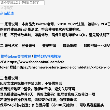
立即购买
商品描述
一.账号说明：
本商品为
Twitter老号，
2010-2022注册，
随机IP
，
2FA
购买时建议进行少量测试，符合使用要求再批量购买。
注意：
不要修改年龄；如需修改，确保注册时年龄≥13岁。
请先确认能正常
二.
账号格式：
登录账号----登录密码----辅助邮箱----邮箱密码----2F
推特
token
登陆教程
/
推特2FA登陆教程
2FA:https://www.facebook99.com/2fa
token登陆:
https://chromewebstore.google.com/detail/x-token-
三.售后说明：
因发文或违规操作导致风控，不提供售后
使用对应地区IP登录，确保IP干净，避免关联环境
登录后建议先静养3天，再修改密码；账号信息每天仅修改一项
若能登录但操作异常，请检查IP/环境，勿频繁重试
保障24小时内首登；如首登异常（非180天封禁），可联系客服更换