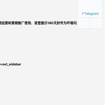
↑Telegram
长期运营和营销推广使用
。
首登提示180天封号为环境问题不售后。
在首次
=ext_sidebar