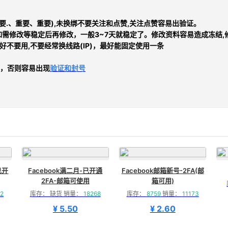
重要.、重要、重要),未换绑不要关注和点赞,关注点赞容易出验证
。
需修改等稳定后再修改，一般3~7天就稳定了。修改资料容易造成冻结,
好不要用,
不要经常换线路
(IP)，最好能固定使用一条
，否则
容易出现
验证和封号
已开
Facebook满二月-已开通
Facebook邮箱新号-2FA(邮
2FA-邮箱可使用
箱可用)
2
库存： 缺货 销量：
18268
库存：
8759
销量：
11173
¥ 5.50
¥ 2.60