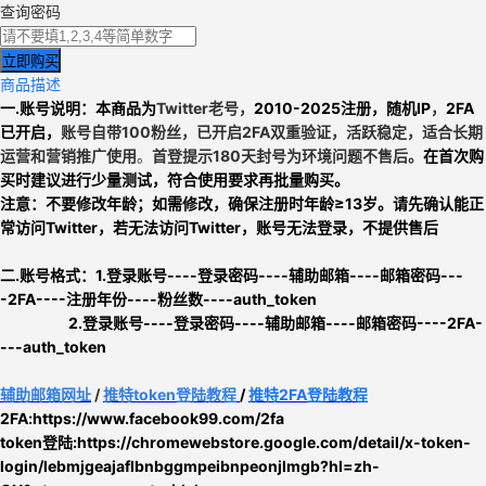
查询密码
立即购买
商品描述
一.账号说明：
本商品为
Twitter老号，
2010-2025注册，
随机IP
，
2FA
已开启，
账号自带100粉丝，已开启2FA双重验证，活跃稳定，适合长期
运营和营销推广使用
。
首登提示180天封号为环境问题不售后。
在首次购
买时建议进行少量测试，符合使用要求再批量购买。
注意：
不要修改年龄；如需修改，确保注册时年龄≥13岁。
请先确认能正
常访问Twitter，
若无法访问Twitter，账号无法登录，不提供售后
二.
账号格式：
1
.
登录账号----登录密码----辅助邮箱----邮箱密码---
-2FA----注册年份----粉丝数----auth_token
2.
登录账号----登录密码----辅助邮箱----邮箱密码----2FA-
---auth_token
辅助邮箱网址
/
推特
token
登陆教程
/
推特2FA登陆教程
2FA:https://www.facebook99.com/2fa
token登陆:
https://chromewebstore.google.com/detail/x-token-
login/lebmjgeajaflbnbggmpeibnpeonjlmgb?hl=zh-