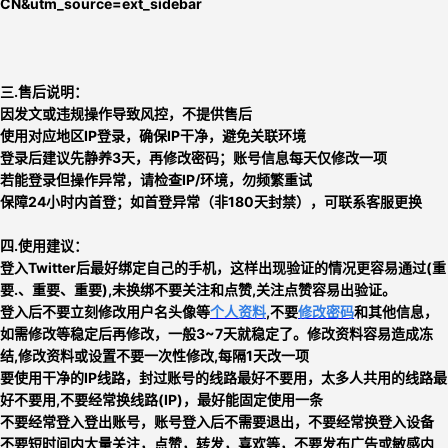
CN&utm_source=ext_sidebar
三.售后说明：
因发文或违规操作导致风控，不提供售后
使用对应地区IP登录，确保IP干净，避免关联环境
登录后建议先静养3天，再修改密码；账号信息每天仅修改一项
若能登录但操作异常，请检查IP/环境，勿频繁重试
保障24小时内首登；如首登异常（非180天封禁），可联系客服更换
四.使用建议：
登入Twitter后最好绑定自己的手机，这样出现验证的情况更容易通过(重
要.、重要、重要),未换绑不要关注和点赞,关注点赞容易出验证
。
登入后不要立刻
修改用户名头像等
个人资料
,不要
修改密码
和其他信息，
如需修改等稳定后再修改，一般3~7天就稳定了。修改资料容易造成冻
结,修改资料或设置不要一次性修改,每隔1天改一项
要使用干净的IP线路，封过账号的线路最好不要用，太多人共用的线路最
好不要用,
不要经常换线路
(IP)，最好能固定使用一条
不要经常登入登出账号，账号登入后不需要退出，不要经常换登入设备
不要短时间内大量关注，点赞，转发，喜欢等，
不要发布广告或敏感内