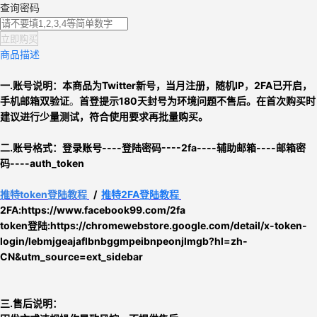
查询密码
立即购买
商品描述
一.账号说明：
本商品为
Twitter新号，
当月注册，
随机IP
，
2FA已开启，
手机邮箱双验证
。
首登提示180天封号为环境问题不售后。
在首次购买时
建议进行少量测试，符合使用要求再批量购买。
二.
账号格式：
登录账号----登陆密码
----2fa----辅助邮箱----邮箱密
码----auth_token
推特
token
登陆教程
/
推特2FA登陆教程
2FA:https://www.facebook99.com/2fa
token登陆:
https://chromewebstore.google.com/detail/x-token-
login/lebmjgeajaflbnbggmpeibnpeonjlmgb?hl=zh-
CN&utm_source=ext_sidebar
三.售后说明：