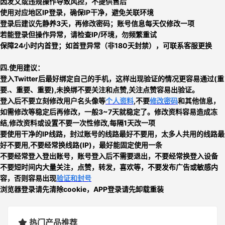
因发文或违规操作导致风控，不提供售后
使用对应地区IP登录，确保IP干净，避免关联环境
登录后建议先静养3天，再修改密码；账号信息每天仅修改一项
若能登录但操作异常，请检查IP/环境，勿频繁重试
保障24小时内首登；如首登异常（非180天封禁），可联系客服更换
四.使用建议：
登入Twitter后最好绑定自己的手机，这样出现验证的情况更容易通过(重
要.、重要、重要),未换绑不要关注和点赞,关注点赞容易出验证
。
登入后不要立刻
修改用户名头像等
个人资料
,不要
修改密码
和其他信息，
如需修改等稳定后再修改，一般3~7天就稳定了。修改资料容易造成冻
结,修改资料或设置不要一次性修改,每隔1天改一项
要使用干净的IP线路，封过账号的线路最好不要用，太多人共用的线路最
好不要用,
不要经常换线路
(IP)，最好能固定使用一条
不要经常登入登出账号，账号登入后不需要退出，不要经常换登入设备
不要短时间内大量关注，点赞，转发，喜欢等，
不要发布广告或敏感内
容，否则
容易出现
验证和封号
浏览器登录请先清除cookie，APP登录请先卸载重装
热门产品推荐