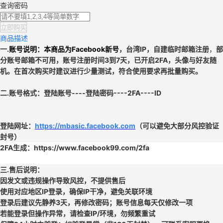
查询密码
立即购买
商品描述
一.
账号说明：本商品为
Facebook新号
，
台湾
IP，
自建临时邮箱
注册
，
部
分账号
邮箱不可用
，
账号注册时间3到7天，已开启2FA，头像与好友随
机。在首次购买时建议进行少量测试，符合使用要求再批量购买。
二.
账号格式：
登陆账号----登陆密码----2FA----ID
登陆网址：
https://mbasic.facebook.com
（可以避免大部分风控验证
封号）
2FA生成：https://www.facebook99.com/2fa
三.
售后说明：
因发文或违规操作导致风控，不提供售后
使用对应地区IP登录，确保IP干净，避免关联环境
登录后建议先静养3天，再修改密码；账号信息每天仅修改一项
若能登录但操作异常，请检查IP/环境，勿频繁重试